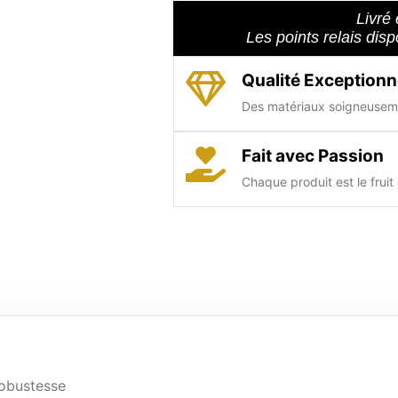
Livré 
Les points relais dis
Qualité Exceptionn
Des matériaux soigneuseme
Fait avec Passion
Chaque produit est le fruit 
robustesse