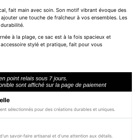
al, fait main avec soin. Son motif vibrant évoque des
 ajouter une touche de fraîcheur à vos ensembles. Les
durabilité.
née à la plage, ce sac est à la fois spacieux et
accessoire stylé et pratique, fait pour vous
en point relais sous 7 jours.
ponible sont affiché sur la page de paiement
elle
nt sélectionnés pour des créations durables et uniques.
d'un savoir-faire artisanal et d'une attention aux détails.